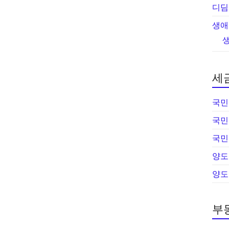
디딤
생애
세
국민
국민
국민
양도
양도
부