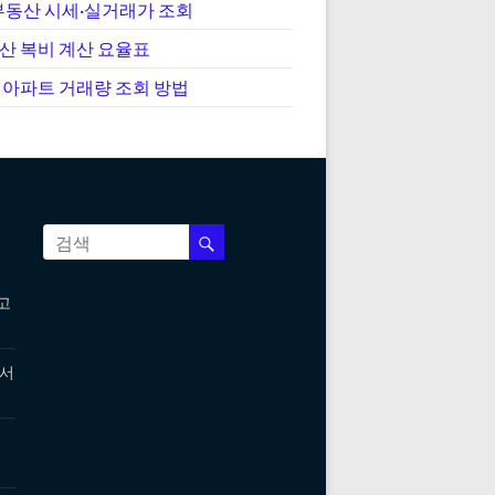
부동산 시세·실거래가 조회
산 복비 계산 요율표
 아파트 거래량 조회 방법
고
 서
세