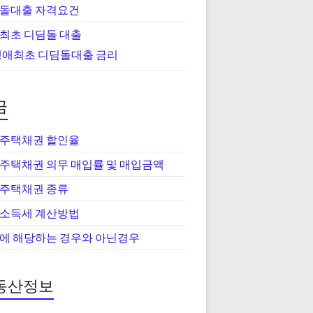
돌대출 자격요건
최초 디딤돌 대출
생애최초 디딤돌대출 금리
금
주택채권 할인율
주택채권 의무 매입률 및 매입금액
주택채권 종류
소득세 계산방법
에 해당하는 경우와 아닌경우
동산정보