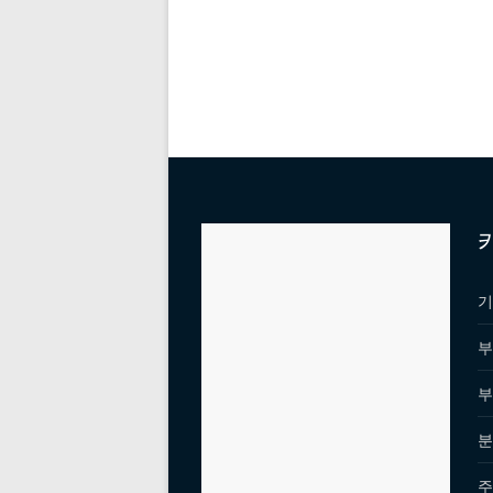
기
부
부
분
주