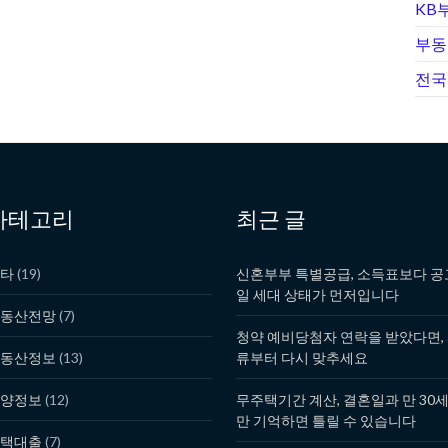
KB
부동
전국
카테고리
최근 글
타
(19)
신혼부부 특별공급, 소득표보다 공
일 세대 상태가 먼저입니다
동산전망
(7)
청약 예비당첨자 연락을 받았다면,
동산정보
(13)
류부터 다시 맞추세요
양정보
(12)
무주택기간 계산, 결혼일과 만 30
만 기억하면 틀릴 수 있습니다
택대출
(7)