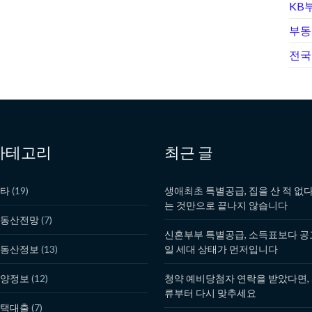
KB
부동
전국
카테고리
최근 글
타
(19)
생애최초 특별공급, 집을 산 적 없
는 것만으로 끝나지 않습니다
동산전망
(7)
신혼부부 특별공급, 소득표보다 공
동산정보
(13)
일 세대 상태가 먼저입니다
양정보
(12)
청약 예비당첨자 연락을 받았다면,
류부터 다시 맞추세요
택대출
(7)