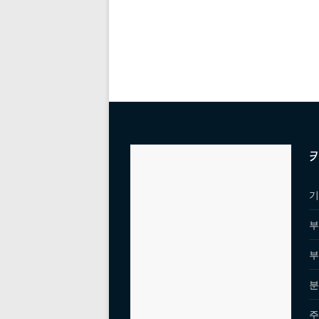
기
부
부
분
주