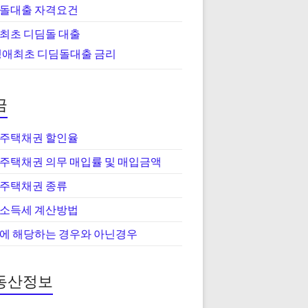
돌대출 자격요건
최초 디딤돌 대출
생애최초 디딤돌대출 금리
금
주택채권 할인율
주택채권 의무 매입률 및 매입금액
주택채권 종류
소득세 계산방법
에 해당하는 경우와 아닌경우
동산정보