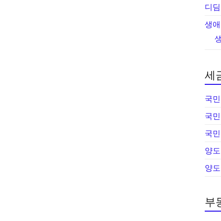
디딤
생애
세
국민
국민
국민
양도
양도
부